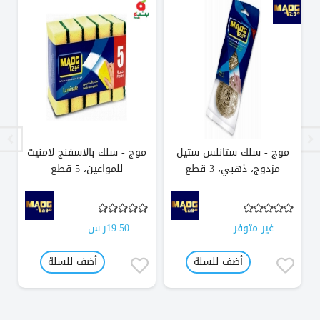
موج - سلك ستانلس ستيل
موج - سلك بالاسفنج لامنيت
م
مزدوج، ذهبي، 3 قطع
للمواعين، 5 قطع
نا
غير متوفر
19.50ر.س
أضف للسلة
أضف للسلة