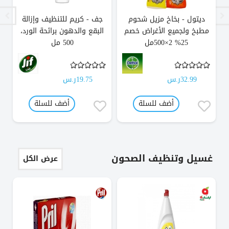
ديتول - بخاخ مزيل شحوم
جف - كريم للتنظيف وإزالة
مس
مطبخ ولجميع الأغراض خصم
البقع والدهون برائحة الورد،
25% 2×500مل
500 مل
32.99ر.س
19.75ر.س
أضف للسلة
أضف للسلة
غسيل وتنظيف الصحون
عرض الكل