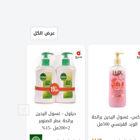
عرض الكل
ديتول - غسول اليدين
كس- غسول اليدين برائحة
جنتو - غسول
برائحة عطر الصنوبر
الورد الفرنسي 500مل
الفائقة
2×200مل -15%