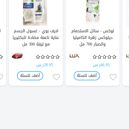
لوكس - سائل الاستحمام
لايف بوي - غسول الجسم
ل
50
ديتوكس زهرة الكاميليا
عناية ناعمة مضادة للبكتيريا
والصبار 700 مل
مع ليفة 300 مل
46.95ر.س
28.95ر.س
أضف للسلة
أضف للسلة