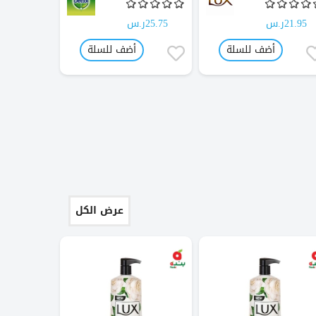
21.95ر.س
25.75ر.س
23.50ر.س
أضف للسلة
أضف للسلة
عرض الكل