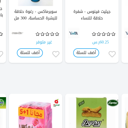
جيليت فينوس - شفرة
سوبرماكس - رغوة حلاقة
حلاقة للنساء
للبشرة الحساسة، 300 مل
60.25ر.س
غير متوفر
أضف للسلة
أضف للسلة