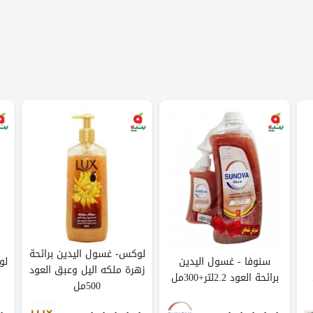
لوكس- غسول اليدين برائحة
سنوفا - غسول اليدين
لو
زهرة ملكه اليل وعبق العود
برائحة العود 2.2لتر+300مل
500مل