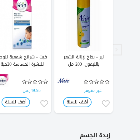
ريم إسنس
نير - بخاخ لإزالة الشعر
فيت - شرائح شمعية للوج
بالليمون، 200 مل
للبشرة الحساسة 20حبة
غير متوفر
49.95ر.س
لسلة
أضف للسلة
أضف للسلة
زبدة الجسم