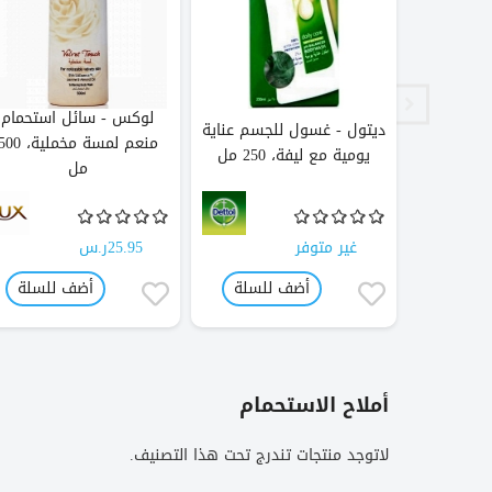
 الجسم
لوكس - سائل استحمام
ديتول - غسول للجسم عناية
مضاد للبكتيريا الأصلي، 500
منعم لمسة مخملية، 0
يومية مع ليفة، 250 مل
مل
غير متوفر
25.95ر.س
لسلة
أضف للسلة
أضف للسلة
أملاح الاستحمام
لاتوجد منتجات تندرج تحت هذا التصنيف.