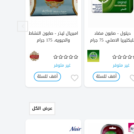
ديتول - صابون مضاد
امبريال ليذر - صابون النشاط
لوكس - قا
لبكتيريا الاصلي، 75 جرام
والحيويه، 175 جرام
الغموض، 120
غير متوفر
غير متوفر
غير متو
أضف للسلة
أضف للسلة
عرض الكل