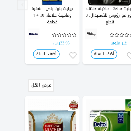
جيليت ماك3 - ماكينة حلاقة
جيليت بلو2 بلص - شفرة
باور مع رؤوس للأستبدال، 8
وماكينة حلاقة، 10 + 4
4 
قطع
قطعة
غير متوفر
33.95ر.س
غير متو
أضف للسلة
أضف للسلة
عرض الكل