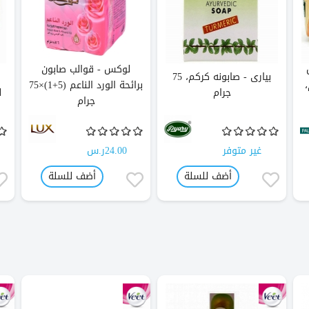
لوكس - قوالب صابون
بيارى - صابونه كركم، 75
برائحة الورد الناعم (5+1)×75
جرام
ل
جرام
غير متوفر
24.00ر.س
أضف للسلة
أضف للسلة