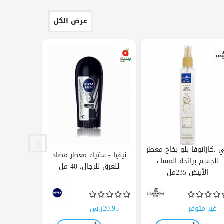
عرض الكل
 .كازانوفا بلو بخاخ معطر
نيفيا - ستيك معطر مضاد
انشانتر 
للجسم برائحة المسك
للعرق للرجال، 40 مل
للجسم رومانسي،
الأبيض 235مل
غير متوفر
20.95ر.س
غير متو