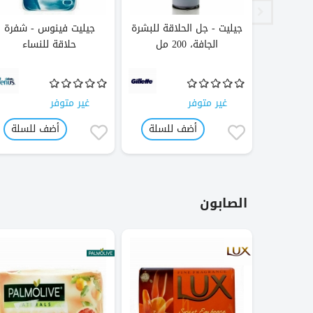
ك3 - تيربو ماكينة
جيليت - جل الحلاقة للبشرة
جيليت فينوس - شفرة
الجافة، 200 مل
حلاقة للنساء
غير متوفر
غير متوفر
لسلة
أضف للسلة
أضف للسلة
الصابون