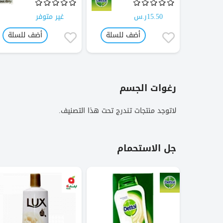
15.50ر.س
غير متوفر
لسلة
أضف للسلة
أضف للسلة
رغوات الجسم
لاتوجد منتجات تندرج تحت هذا التصنيف.
جل الاستحمام