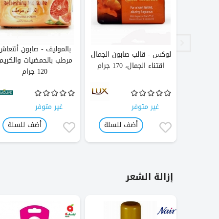
بالموليف - صابون أنتعاش
ن مضاد
لوكس - قالب صابون الجمال
مرطب بالحمضيات والكريم،
ام
اقتناء الجمال، 170 جرام
120 جرام
غير متوفر
غير متوفر
لسلة
أضف للسلة
أضف للسلة
إزالة الشعر