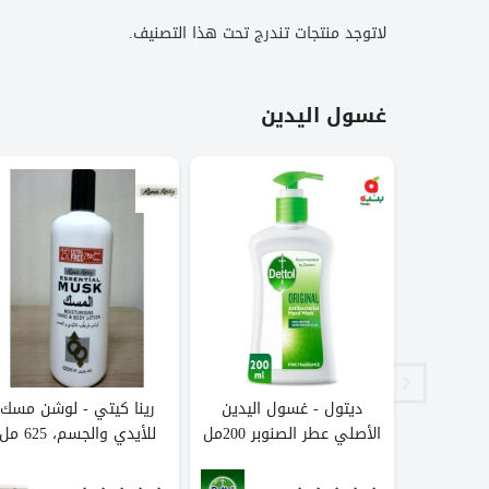
لاتوجد منتجات تندرج تحت هذا التصنيف.
غسول اليدين
ين برائحة
ديتول - غسول اليدين
رينا كيتي - لوشن مسك
زيت اللوز
الأصلي عطر الصنوبر 200مل
للأيدي والجسم، 625 مل