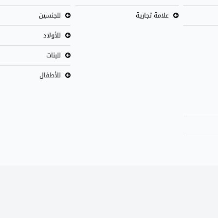
علامة تجارية
للجنسين
للأولاد
للبنات
للأطفال
|
عن واو
|
الخصوصية
|
الشروط والأحكام
|
وسا