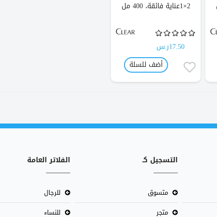
2×1عناية فائقة، 400 مل
17.50ر.س
أضف للسلة
التسجيل كـ
الفلاتر العامة
متسوق
للرجال
متجر
للنساء