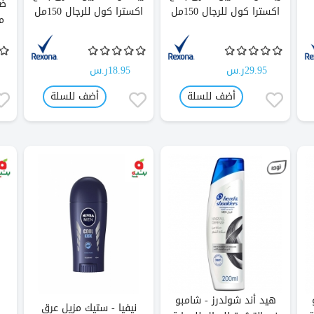
ضد
اكسترا كول للرجال 150مل
اكسترا كول للرجال 150مل
من
29.95ر.س
18.95ر.س
أضف للسلة
أضف للسلة
هيد أند شولدرز - شامبو
نيفيا - ستيك مزيل عرق