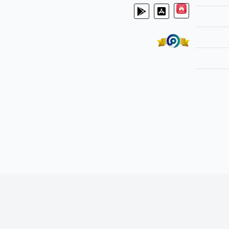
ئل الدفع
|