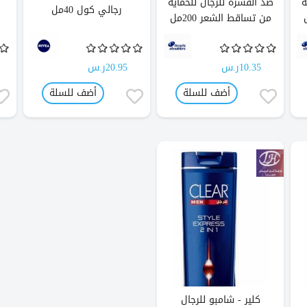
ة
ضد القشرة للرجال للحماية
رجالي كول 40مل
من تساقط الشعر 200مل
10.35ر.س
20.95ر.س
أضف للسلة
أضف للسلة
كلير - شامبو للرجال