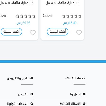
2×1عناية فائقة، 400 مل
2×1عناية فائقة، 400 مل
18.40ر.س
30.95ر.س
أضف للسلة
أضف للسلة
خدمة العملاء
المتاجر والعروض
اتصل بنا
العروض
الأسئلة الشائعة
العلامات التجارية