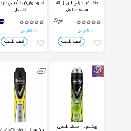
جاف غير مرئي للرجال 48
اسود وابيض الأصلي للرجا
ساعة 150مل
200مل
19.50ر.س
22.00ر.س
أضف للسلة
أضف للسلة
ريكسونا - مضاد للتعرق
ريكسونا - مضاد للتعرق 