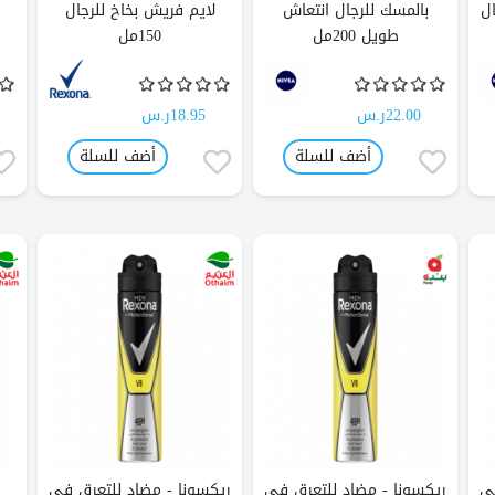
ل
بالمسك للرجال انتعاش
لايم فريش بخاخ للرجال
طويل 200مل
150مل
22.00ر.س
18.95ر.س
أضف للسلة
أضف للسلة
ر
في
ريكسونا - مضاد للتعرق في
ريكسونا - مضاد للتعرق في