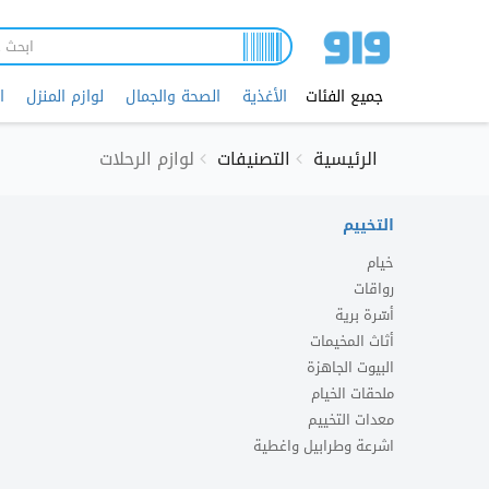
تجاوز
إلى
المحتوى
الرئيسي
جميع الفئات
الأغذية
الصحة والجمال
لوازم المنزل
ا
الرئيسية
التصنيفات
لوازم الرحلات
التخييم
خيام
رواقات
أسّرة برية
أثاث المخيمات
البيوت الجاهزة
ملحقات الخيام
معدات التخييم
اشرعة وطرابيل واغطية