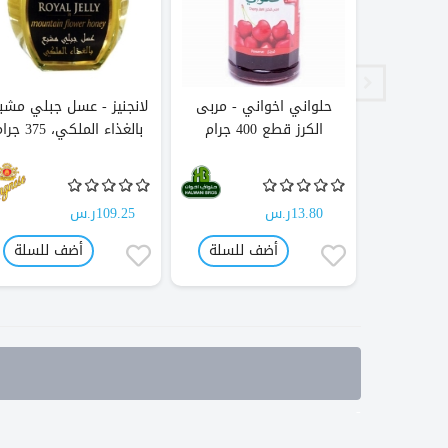
 الغابة
حلواني اخواني - مربى
لانجنيز - عسل جبلي مشب
الكرز قطع 400 جرام
بالغذاء الملكي، 375 جرام
13.80ر.س
109.25ر.س
للسلة
أضف للسلة
أضف للسلة