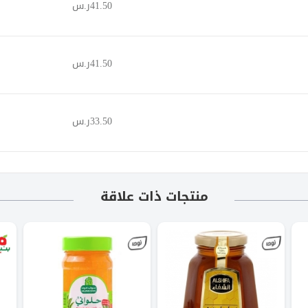
41.50ر.س
41.50ر.س
33.50ر.س
منتجات ذات علاقة