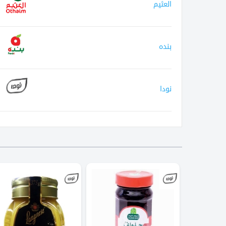
العثيم
بنده
نودا