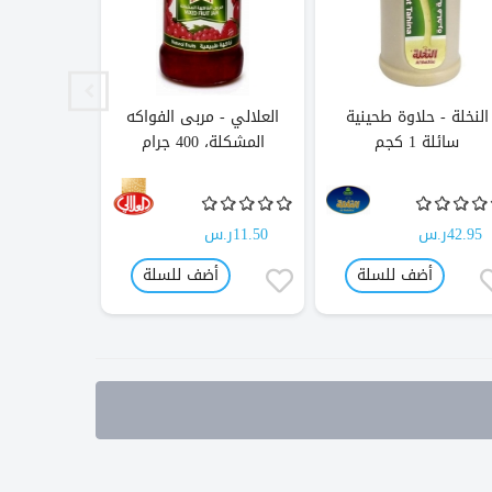
النخلة - حلاوة طحينية
العلالي - مربى الفواكه
العلالي - 
سائلة 1 كجم
المشكلة، 400 جرام
800 جر
42.95ر.س
11.50ر.س
16.10ر.س
أضف للسلة
أضف للسلة
أ