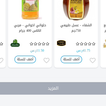
ع
الشفاء - عسل طبيعي
حلواني اخواني - مربي
750جم
اناناس 400 جرام
41.75ر.س
11.50ر.س
أضف للسلة
أضف للسلة
المزيد