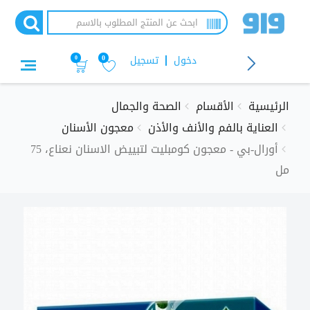
تجاوز
إلى
المحتوى
الرئيسي
دخول
تسجيل
0
0
الرئيسية
الأقسام
الصحة والجمال
العناية بالفم والأنف والأذن
معجون الأسنان
أورال-بي - معجون كومبليت لتبييض الاسنان نعناع، 75
مل