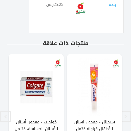
بنده
25.25ر.س
منتجات ذات علاقة
سيجنال - معجون اسنان
كولجيت - معجون أسنان
ب
للأطفال فراولة 75مل
للأسنان الحساسة، 75 مل