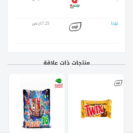
نودا
17.25ر.س
منتجات ذات علاقة