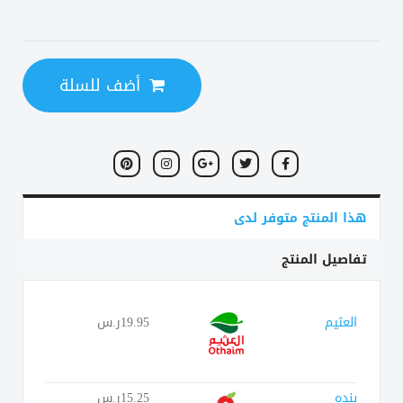
أضف للسلة
هذا المنتج متوفر لدى
تفاصيل المنتج
العثيم
19.95ر.س
بنده
15.25ر.س