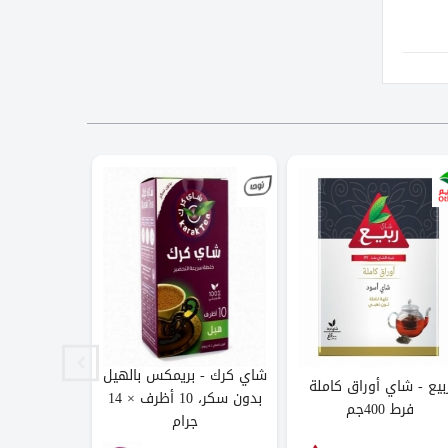
شاي كرك - بريمكس بالهيل
بيع - شاي أوراق كاملة
ليبتون - ش
بدون سكر، 10 أظرف × 14
فرط 400جم
مغربي 100 كيس شاي
جرام