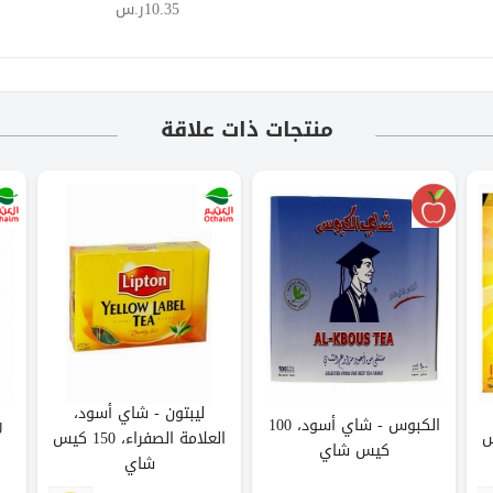
10.35ر.س
منتجات ذات علاقة
ليبتون - شاي أسود،
الكبوس - شاي أسود، 100
ر
10 كيس
العلامة الصفراء، 150 كيس
كيس شاي
شاي