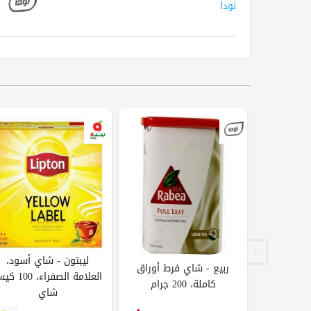
نودا
ليبتون - شاي أسود،
سود اكسترا
ربيع - شاي فرط أوراق
العلامة الصفراء، 0
كاملة، 200 جرام
شاي