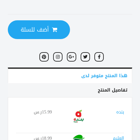
أضف للسلة
هذا المنتج متوفر لدى
تفاصيل المنتج
بنده
15.99ر.س
العثيم
18.99ر.س