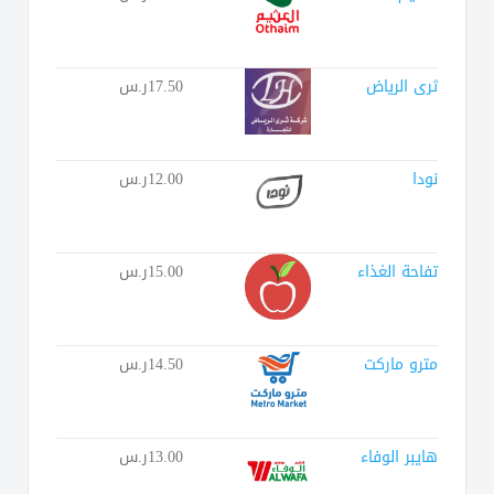
ثرى الرياض
17.50ر.س
نودا
12.00ر.س
تفاحة الغذاء
15.00ر.س
مترو ماركت
14.50ر.س
هايبر الوفاء
13.00ر.س