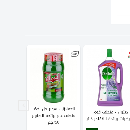
العملاق - سوبر جل أخضر
ديتول - منظف قوي
سنوفا - 
منظف عام برائحة الصنوبر
رضيات برائحة اللافندر 3لتر
ارضيات برائحة
750جم