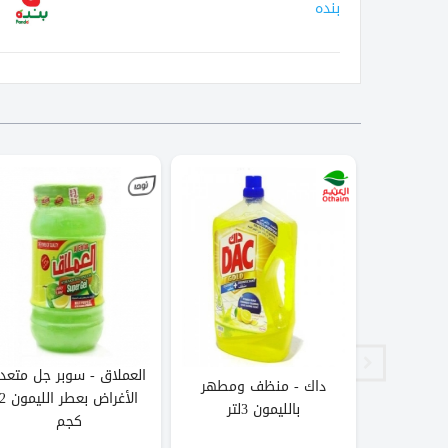
بنده
العملاق - سوبر جل متعد
ف سوبر جل
داك - منظف ومطهر
الأغراض بعطر الليمو
كجم
بالليمون 3لتر
كجم