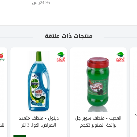
24.95ر.س
منتجات ذات علاقة
د
العجيب - منظف سوبر جل
ديتول - منظف متعدد
ن 2
برائحة الصنوبر 2كجم
الاغراض، اكوا، 3 لتر
للا