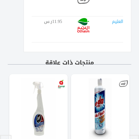
العثيم
11.95ر.س
منتجات ذات علاقة