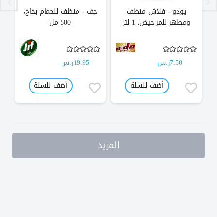
يودو - فلاش منظف
جف - منظف للحمام بخاخ،
ا
ومطهر للمراحيض، 1 لتر
500 مل
7.50ر.س
19.95ر.س
أضف للسلة
أضف للسلة
المزيد