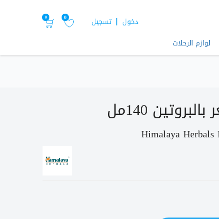
0
0
دخول
تسجيل
لوازم الرحلات
لبروتين 140مل
Himalaya Herbals 