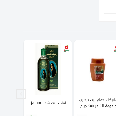
اتيكا - حمام زيت ترطيب
باراشوت - ج
أملا - زيت شعر، 500 مل
نعومة الشعر 500 جرام
بجوز الهند واللو