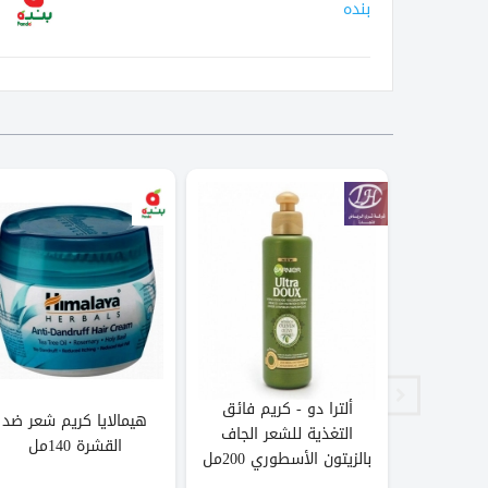
بنده
ألترا دو - كريم فائق
جوز الهند
هيمالايا كريم شعر ضد
التغذية للشعر الجاف
القشرة 140مل
بالزيتون الأسطوري 200مل