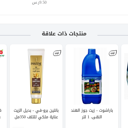
9.50ر.س
منتجات ذات علاقة
باراشوت - زيت جوز الهند
بانتين برو-في - بديل الزيت
ف
النقى، 1 لتر
عناية ملكي للتلف 350مل
و