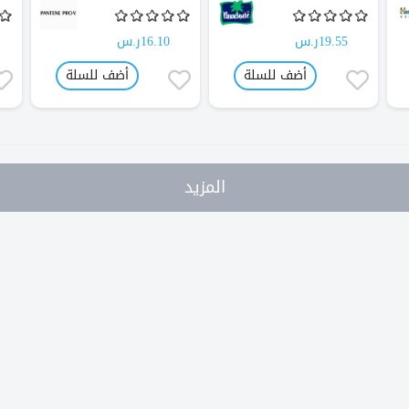
19.55ر.س
16.10ر.س
أضف للسلة
أضف للسلة
المزيد