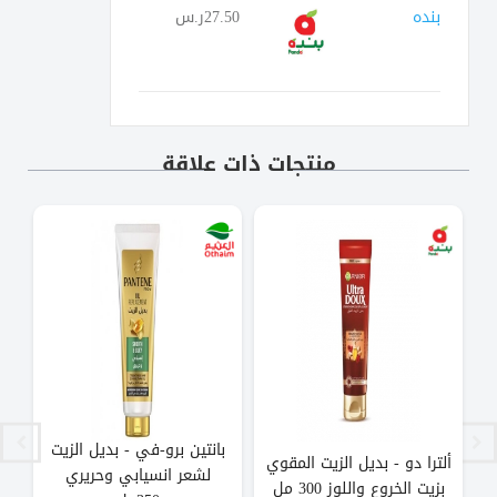
بنده
27.50ر.س
منتجات ذات علاقة
بانتين برو-في - بديل الزيت
،
ألترا دو - بديل الزيت المقوي
ب
لشعر انسيابي وحريري
بزيت الخروع واللوز 300 مل