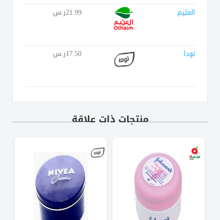
العثيم
21.99ر.س
نودا
17.50ر.س
منتجات ذات علاقة