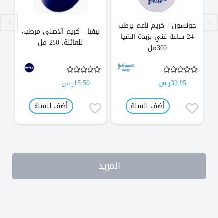
جونسون - كريم ناعم يرطب
نيفيا - كريم الاصلى مرطب،
24 ساعة غني بزبدة الشيا
للعائلة، 250 مل
300مل
32.95ر.س
15.50ر.س
أضف للسلة
أضف للسلة
المزيد