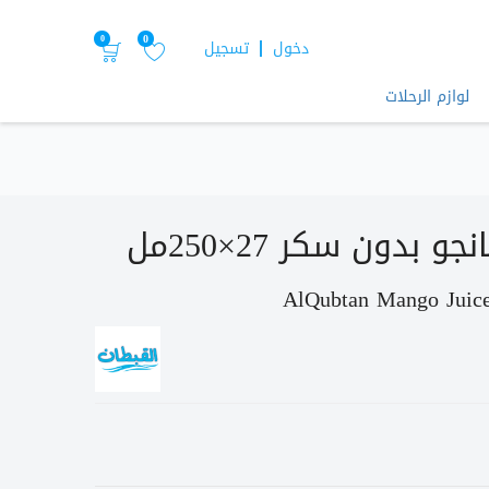
0
0
دخول
تسجيل
لوازم الرحلات
 بدون سكر 27×250مل
AlQubtan Mango Juic