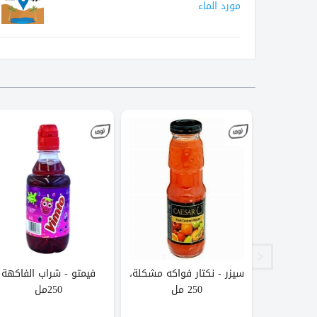
مورد الماء
وبز فواكه
سيزر - نكتار فواكه مشكلة،
فيمتو - شراب الفاكهة
250 مل
250مل