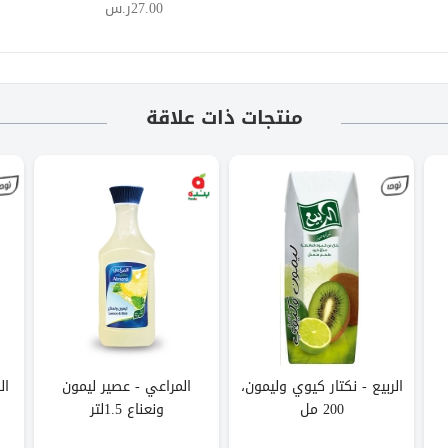
27.00ر.س
منتجات ذات علاقة
الربيع - نكتار كيوي وليمون،
المراعي - عصير ليمون
ال
200 مل
ونعناع 1.5لتر