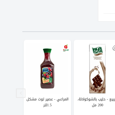
ربيع - حليب بالشوكولاتة،
المراعي - عصير توت مشكل
الربيع - 
200 مل
1.5لتر
مشكلة، 200