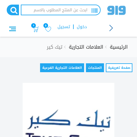
تجاوز
إلى
المحتوى
الرئيسي
دخول
تسجيل
0
0
الرئيسية
العلامات التجارية
تيك كير
التبويبات
صفحة تعريفية
(علامة
المنتجات
العلامات التجارية الفرعية
التبويب
الأساسية
النشطة)