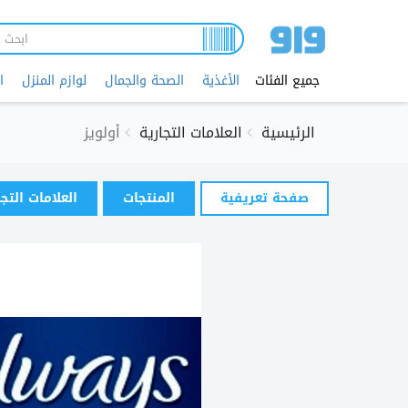
تجاوز
إلى
المحتوى
الرئيسي
جميع الفئات
الأغذية
الصحة والجمال
لوازم المنزل
ا
الرئيسية
العلامات التجارية
أولويز
التبويبات
صفحة تعريفية
(علامة
المنتجات
العلامات التج
الأساسية
التبويب
النشطة)