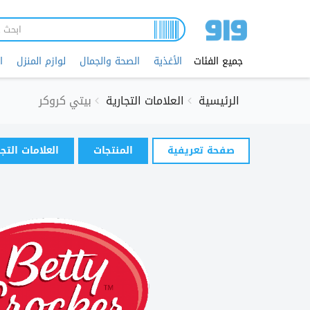
تجاوز
إلى
المحتوى
الرئيسي
جميع الفئات
الأغذية
الصحة والجمال
لوازم المنزل
ا
الرئيسية
العلامات التجارية
بيتي كروكر
التبويبات
صفحة تعريفية
(علامة
المنتجات
العلامات التج
الأساسية
التبويب
النشطة)