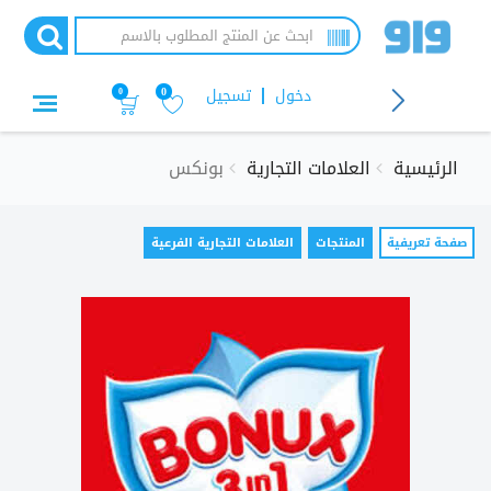
تجاوز
إلى
المحتوى
الرئيسي
دخول
تسجيل
0
0
الرئيسية
العلامات التجارية
بونكس
التبويبات
صفحة تعريفية
(علامة
المنتجات
العلامات التجارية الفرعية
التبويب
الأساسية
النشطة)