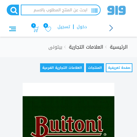
تجاوز
إلى
المحتوى
الرئيسي
دخول
تسجيل
0
0
الرئيسية
العلامات التجارية
بيتونى
التبويبات
صفحة تعريفية
(علامة
المنتجات
العلامات التجارية الفرعية
التبويب
الأساسية
النشطة)