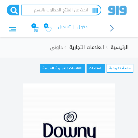
تجاوز
إلى
المحتوى
الرئيسي
دخول
تسجيل
0
0
الرئيسية
العلامات التجارية
داوني
التبويبات
صفحة تعريفية
(علامة
المنتجات
العلامات التجارية الفرعية
التبويب
الأساسية
النشطة)