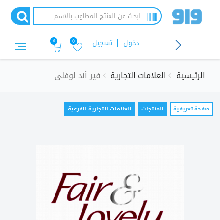
تجاوز
إلى
المحتوى
الرئيسي
دخول
تسجيل
0
0
الرئيسية
العلامات التجارية
فير أند لوفلى
التبويبات
صفحة تعريفية
(علامة
المنتجات
العلامات التجارية الفرعية
التبويب
الأساسية
النشطة)