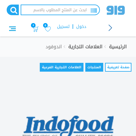
تجاوز
إلى
المحتوى
الرئيسي
دخول
تسجيل
0
0
الرئيسية
العلامات التجارية
اندوفود
التبويبات
صفحة تعريفية
(علامة
المنتجات
العلامات التجارية الفرعية
التبويب
الأساسية
النشطة)