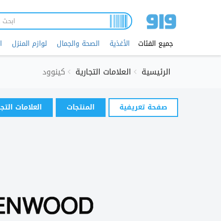
تجاوز
إلى
المحتوى
الرئيسي
جميع الفئات
الأغذية
الصحة والجمال
لوازم المنزل
ا
الرئيسية
العلامات التجارية
كينوود
التبويبات
صفحة تعريفية
(علامة
المنتجات
العلامات التج
الأساسية
التبويب
النشطة)