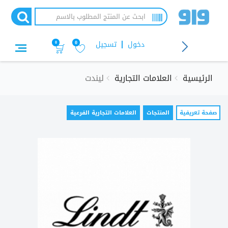
تجاوز
إلى
المحتوى
الرئيسي
دخول
تسجيل
0
0
الرئيسية
العلامات التجارية
ليندت
التبويبات
صفحة تعريفية
(علامة
المنتجات
العلامات التجارية الفرعية
التبويب
الأساسية
النشطة)