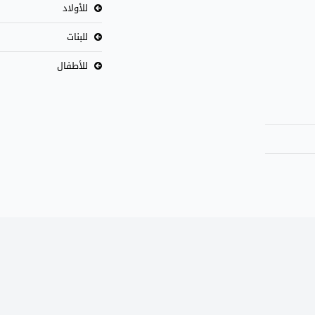
للأولاد
للبنات
للأطفال