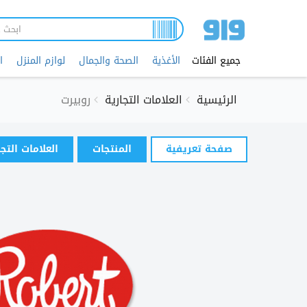
تجاوز
إلى
المحتوى
الرئيسي
جميع الفئات
الأغذية
الصحة والجمال
لوازم المنزل
ا
الرئيسية
العلامات التجارية
روبيرت
التبويبات
صفحة تعريفية
(علامة
المنتجات
العلامات التج
الأساسية
التبويب
النشطة)