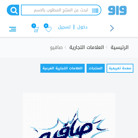
تجاوز
إلى
المحتوى
الرئيسي
دخول
تسجيل
0
0
الرئيسية
العلامات التجارية
صافيو
التبويبات
صفحة تعريفية
(علامة
المنتجات
العلامات التجارية الفرعية
التبويب
الأساسية
النشطة)