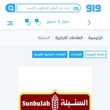
تجاوز
إلى
المحتوى
الرئيسي
دخول
تسجيل
0
0
الرئيسية
العلامات التجارية
السنبلة
التبويبات
صفحة تعريفية
(علامة
المنتجات
العلامات التجارية الفرعية
التبويب
الأساسية
النشطة)