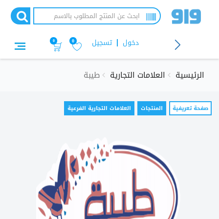
تجاوز
إلى
المحتوى
الرئيسي
دخول
تسجيل
0
0
الرئيسية
العلامات التجارية
طيبة
التبويبات
صفحة تعريفية
(علامة
المنتجات
العلامات التجارية الفرعية
التبويب
الأساسية
النشطة)