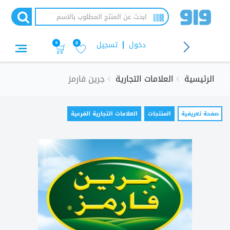
تجاوز
إلى
المحتوى
الرئيسي
دخول
تسجيل
0
0
الرئيسية
العلامات التجارية
جرين فارمز
التبويبات
صفحة تعريفية
(علامة
المنتجات
العلامات التجارية الفرعية
التبويب
الأساسية
النشطة)