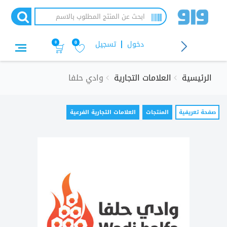
تجاوز
إلى
المحتوى
الرئيسي
دخول
تسجيل
0
0
الرئيسية
العلامات التجارية
وادي حلفا
التبويبات
صفحة تعريفية
(علامة
المنتجات
العلامات التجارية الفرعية
التبويب
الأساسية
النشطة)