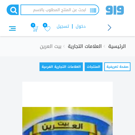
تجاوز
إلى
المحتوى
الرئيسي
دخول
تسجيل
0
0
الرئيسية
العلامات التجارية
بيت العرين
التبويبات
صفحة تعريفية
(علامة
المنتجات
العلامات التجارية الفرعية
التبويب
الأساسية
النشطة)