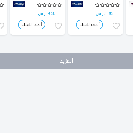
21.95ر.س
19.50ر.س
أضف للسلة
أضف للسلة
المزيد