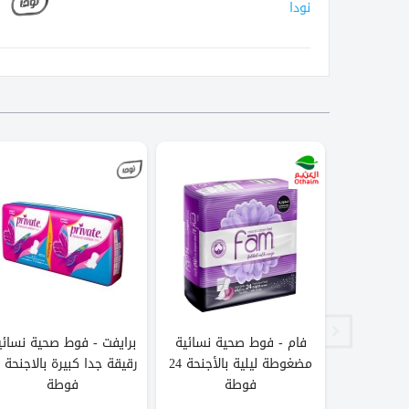
نودا
فام - فوط صحية نسائية
برايفت - فوط صحية نسائي
حية نسائية
مضغوطة ليلية بالأجنحة 24
ة
فوطة
فوطة