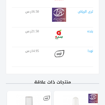
ثرى الرياض
16.50ر.س
بنده
21.50ر.س
نودا
14.95ر.س
منتجات ذات علاقة