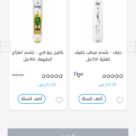
دوف - بلسم مرطب خفيف
بانتين برو-في - بلسم امتزاج
للغاية 350مل
الطبيعة، 360مل
16.50ر.س
12.65ر.س
أضف للسلة
أضف للسلة