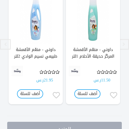
داوني - منعّم الأقمشة
داوني - منعّم الأقمشة
المركّز حديقة الأحلام 1لتر
طبيعي نسيم الوادي 2لتر
11.50ر.س
21.95ر.س
أضف للسلة
أضف للسلة