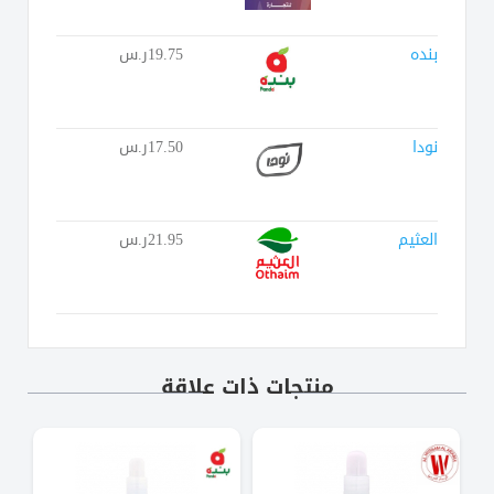
بنده
19.75ر.س
نودا
17.50ر.س
العثيم
21.95ر.س
منتجات ذات علاقة