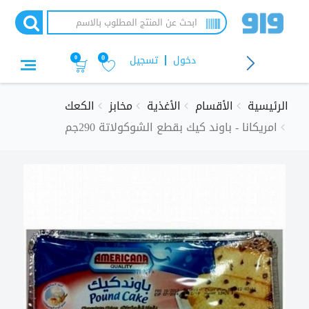
تجاوز
إلى
المحتوى
الرئيسي
دخول
تسجيل
0
0
الرئيسية
الأقسام
الأغذية
مخابز
الكعك
امريكانا - باوند كيك بقطع الشوكولاتة 290جم