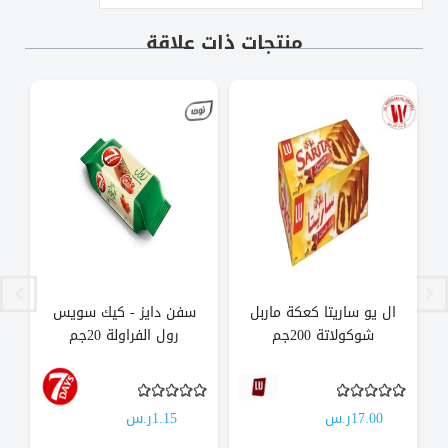
منتجات ذات علاقة
ال يو ساريتا كعكة ماربل
سفن دايز - كيك سويس
س
شوكولاتة 200جم
رول الفراولة 20جم
17.00ر.س
1.15ر.س