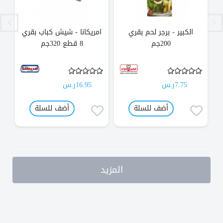
الكبير - برجر لحم بقري
امريكانا - شيش كباب بقري
200جم
8 قطع 320جم
7.75ر.س
16.95ر.س
أضف للسلة
أضف للسلة
المزيد