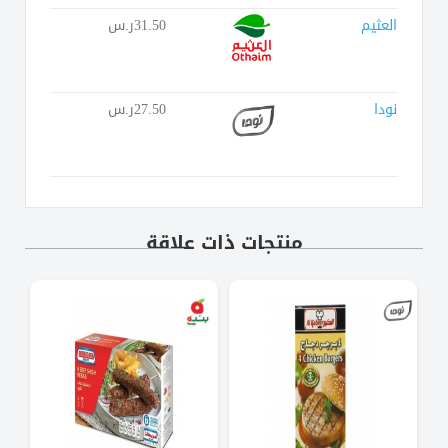
العثيم
31.50ر.س
نودا
27.50ر.س
منتجات ذات علاقة