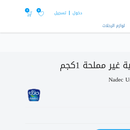
0
0
دخول
تسجيل
لوازم الرحلات
غير مملحة 1كجم
Nadec Un