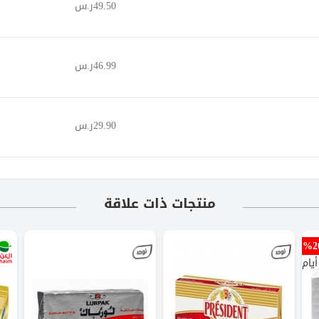
49.50ر.س
46.99ر.س
29.90ر.س
منتجات ذات علاقة