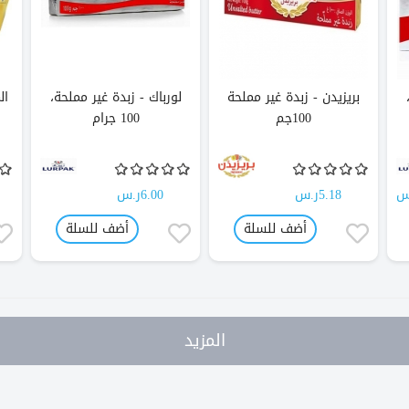
بريزيدن - زبدة غير مملحة
لورباك - زبدة غير مملحة،
ال
100جم
100 جرام
5.18ر.س
6.00ر.س
أضف للسلة
أضف للسلة
المزيد