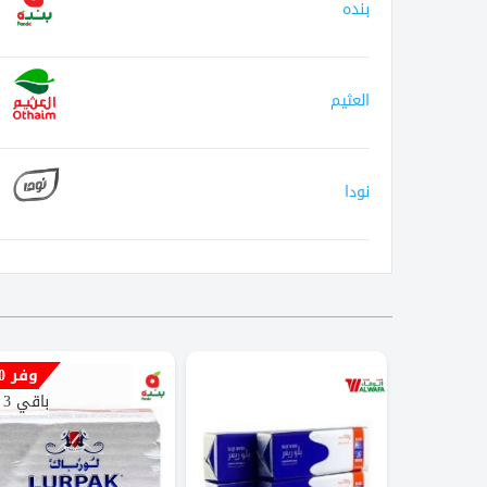
بنده
العثيم
نودا
وفر 20%
باقي 3 أيام