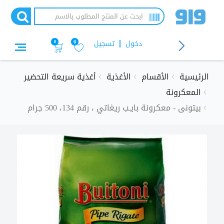
تجاوز
إلى
المحتوى
الرئيسي
دخول
تسجيل
0
0
الرئيسية
الأقسام
الأغذية
أغذية سريعة التحضير
المعكرونة
بيتونى - معكرونة بايـب ريغاتي ، رقم 134، 500 جرام