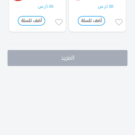
2.88ر.س
5.00ر.س
أضف للسلة
أضف للسلة
المزيد