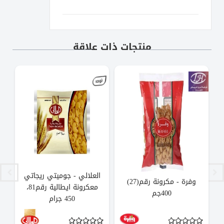
منتجات ذات علاقة
العلالي - جوميتي ريجاتي
وفرة - مكرونة رقم(27)
معكرونة ايطالية رقم81،
400جم
450 جرام