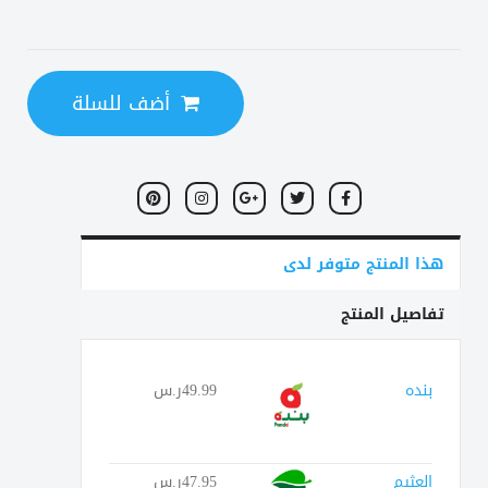
أضف للسلة
هذا المنتج متوفر لدى
تفاصيل المنتج
بنده
49.99ر.س
العثيم
47.95ر.س