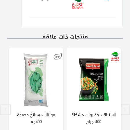
منتجات ذات علاقة
السنبلة - خضروات مشكلة
مونتانا - سبانخ مجمدة
400 جرام
400جم