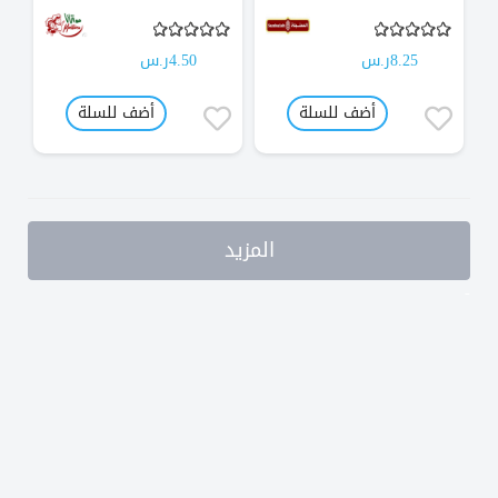
8.25ر.س
4.50ر.س
أضف للسلة
أضف للسلة
المزيد