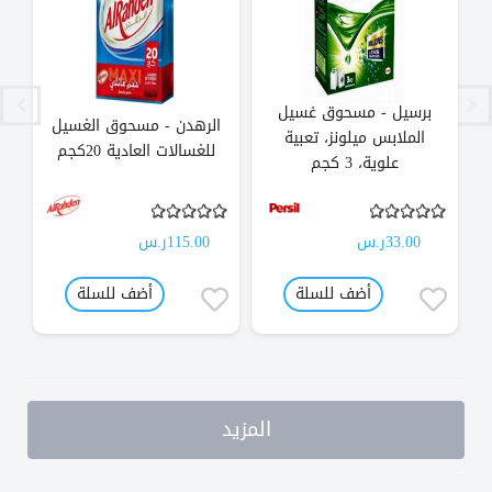
برسيل - مسحوق غسيل
الرهدن - مسحوق الغسيل
الملابس ميلونز، تعبية
للغسالات العادية 20كجم
علوية، 3 كجم
33.00ر.س
115.00ر.س
أضف للسلة
أضف للسلة
المزيد