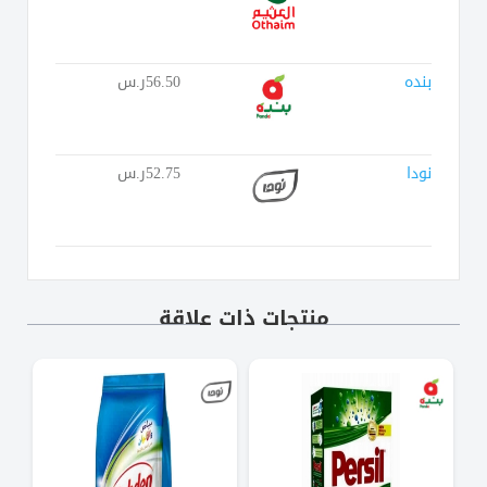
بنده
56.50ر.س
نودا
52.75ر.س
منتجات ذات علاقة