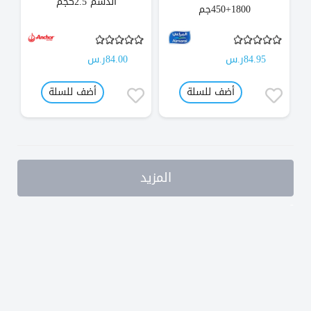
الدسم 2.5كجم
1800+450جم
84.95ر.س
84.00ر.س
أضف للسلة
أضف للسلة
المزيد