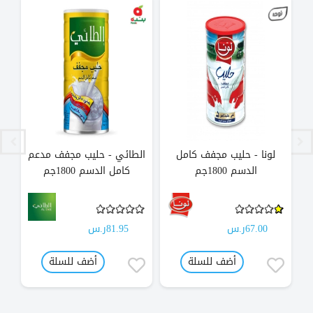
لونا - حليب مجفف كامل
الطائي - حليب مجفف مدعم
ا
الدسم 1800جم
كامل الدسم 1800جم
67.00ر.س
81.95ر.س
أضف للسلة
أضف للسلة