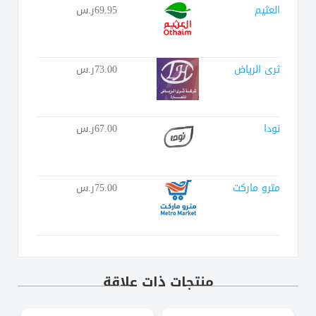
العثيم
69.95ر.س
ثرى الرياض
73.00ر.س
نودا
67.00ر.س
مترو ماركت
75.00ر.س
منتجات ذات علاقة