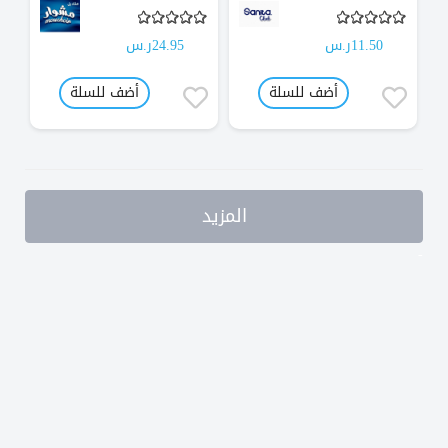
11.50ر.س
24.95ر.س
أضف للسلة
أضف للسلة
المزيد