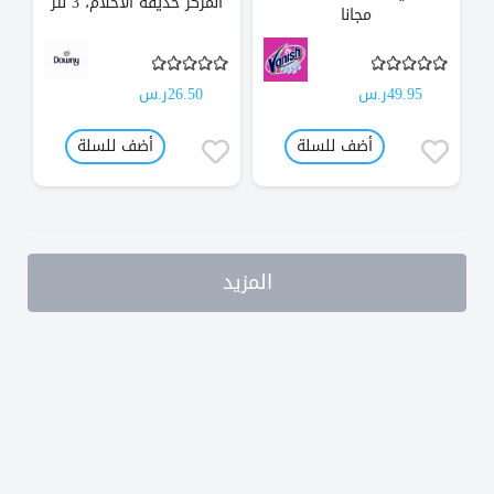
المركّز حديقة الأحلام، 3 لتر
مجانا
49.95ر.س
26.50ر.س
أضف للسلة
أضف للسلة
المزيد