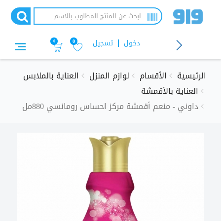
تجاوز
إلى
المحتوى
الرئيسي
دخول
تسجيل
0
0
الرئيسية
الأقسام
لوازم المنزل
العناية بالملابس
العناية بالأقمشة
داوني - منعم أقمشة مركز احساس رومانسي 880مل