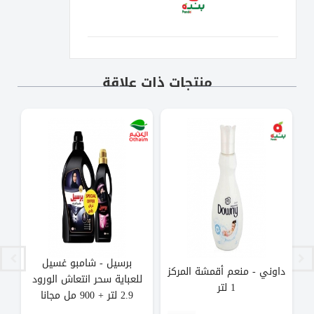
منتجات ذات علاقة
برسيل - شامبو غسيل
داوني - منعم أقمشة المركز
للعباية سحر انتعاش الورود
ب
1 لتر
2.9 لتر + 900 مل مجانا