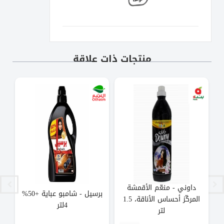
منتجات ذات علاقة
داوني - منعّم الأقمشة
برسيل - شامبو عباية +50%
المركّز أحساس الأناقة، 1.5
4لتر
ط
لتر