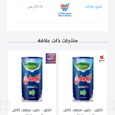
مترو ماركت
39.10ر.س
منتجات ذات علاقة
انكور - حليب مجفف كامل
انكور - حليب مجفف كامل