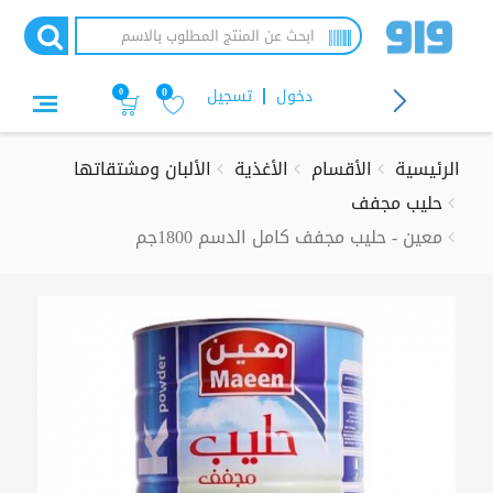
تجاوز
إلى
المحتوى
الرئيسي
دخول
تسجيل
0
0
الرئيسية
الأقسام
الأغذية
الألبان ومشتقاتها
حليب مجفف
معين - حليب مجفف كامل الدسم 1800جم