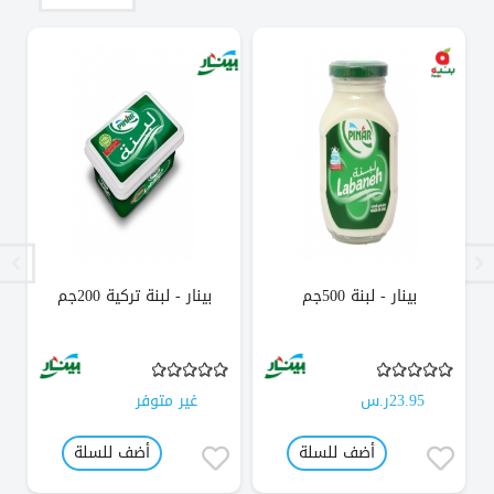
بينار - لبنة 500جم
بينار - لبنة تركية 200جم
23.95ر.س
غير متوفر
أضف للسلة
أضف للسلة