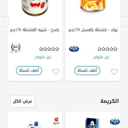
بوك - قشطة بالعسل 170جم
راسخ - شبيه القشطة 170جم
بو
غير متوفر
غير متوفر
أضف للسلة
أضف للسلة
الكريمة
عرض الكل