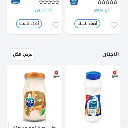
غير متوفر
23.95ر.س
أضف للسلة
أضف للسلة
الأجبان
عرض الكل
بوك - جبنة كريم مطبوخة