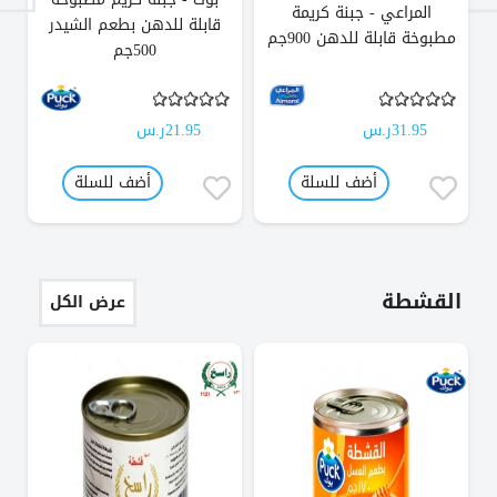
المراعي - جبنة كريمة
قابلة للدهن بطعم الشيدر
مطبوخة قابلة للدهن 900جم
500جم
31.95ر.س
21.95ر.س
أضف للسلة
أضف للسلة
القشطة
عرض الكل