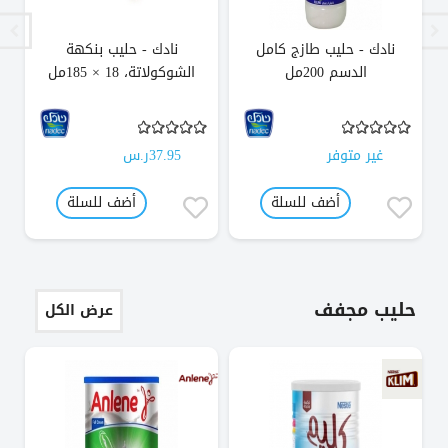
نادك - حليب طازج كامل
نادك - حليب بنكهة
الدسم 200مل
الشوكولاتة، 18 × 185مل
غير متوفر
37.95ر.س
أضف للسلة
أضف للسلة
حليب مجفف
عرض الكل