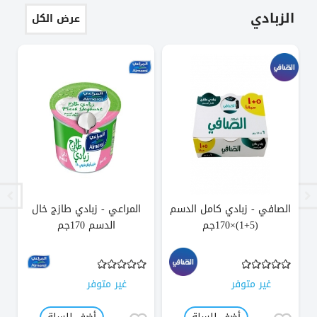
الزبادي
عرض الكل
الصافي - زبادي كامل الدسم
المراعي - زبادي طازج خال
(5+1)×170جم
الدسم 170جم
ال
غير متوفر
غير متوفر