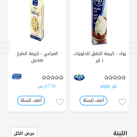
بوك - كريمة الخفق للحلويات،
المراعي - كريمة الطبخ
ا
1 لتر
500مل
غير متوفر
17.50ر.س
أضف للسلة
أضف للسلة
اللبنة
عرض الكل